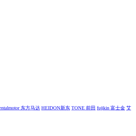
ientalmotor 东方马达
HEIDON新东
TONE 前田
fujikin 富士金
艾