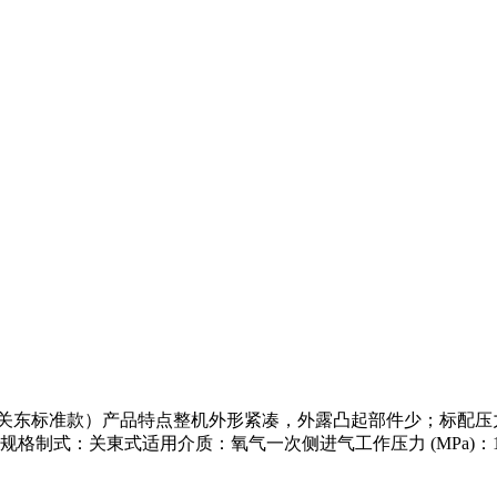
Stout（关东标准款）产品特点整机外形紧凑，外露凸起部件少；标
：关東式适用介质：氧气一次侧进气工作压力 (MPa)：15.0 