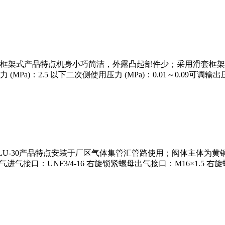
out 滑套框架式产品特点机身小巧简洁，外露凸起部件少；采用滑套
.5 以下二次侧使用压力 (MPa)：0.01～0.09可调输出压力 (MP
压阀GLU-30产品特点安装于厂区气体集管汇管路使用；阀体主体为
进气接口：UNF3/4-16 右旋锁紧螺母出气接口：M16×1.5 右旋螺纹，