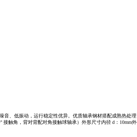
高，运转低噪音、低振动，运行稳定性优异。优质轴承钢材搭配成熟热
接触角，背对背配对角接触球轴承）外形尺寸内径 d：10mm外径 D：30