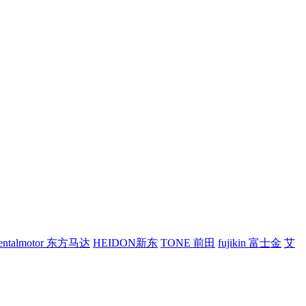
ientalmotor 东方马达
HEIDON新东
TONE 前田
fujikin 富士金
艾