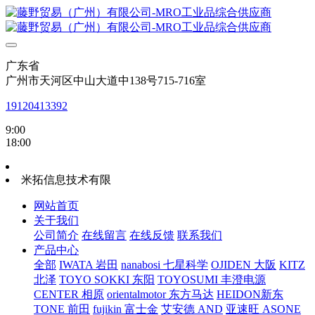
广东省
广州市天河区中山大道中138号715-716室
19120413392
9:00
18:00
米拓信息技术有限
网站首页
关于我们
公司简介
在线留言
在线反馈
联系我们
产品中心
全部
IWATA 岩田
nanabosi 七星科学
OJIDEN 大阪
KITZ
北泽
TOYO SOKKI 东阳
TOYOSUMI 丰澄电源
CENTER 相原
orientalmotor 东方马达
HEIDON新东
TONE 前田
fujikin 富士金
艾安德 AND
亚速旺 ASONE