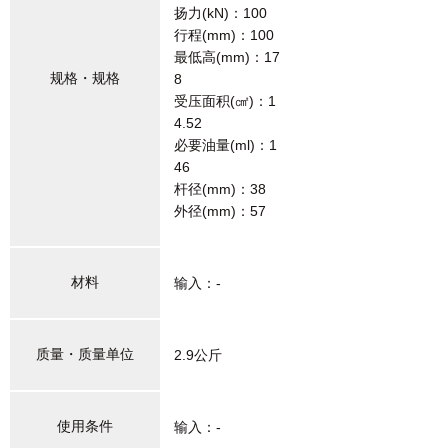
扬力(kN)：100
行程(mm)：100
最低高(mm)：17
规格・规格
8
受压面积(㎠)：1
4.52
必要油量(ml)：1
46
杆径(mm)：38
外径(mm)：57
材料
输入：-
质量・质量单位
2.9公斤
使用条件
输入：-