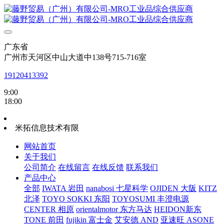
广东省
广州市天河区中山大道中138号715-716室
19120413392
9:00
18:00
米拓信息技术有限
网站首页
关于我们
公司简介
在线留言
在线反馈
联系我们
产品中心
全部
IWATA 岩田
nanabosi 七星科学
OJIDEN 大阪
KITZ
北泽
TOYO SOKKI 东阳
TOYOSUMI 丰澄电源
CENTER 相原
orientalmotor 东方马达
HEIDON新东
TONE 前田
fujikin 富士金
艾安德 AND
亚速旺 ASONE