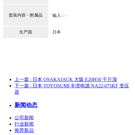
套装内容・附属品
输入：-
生产国
日本
上一篇
: 日本 OSAKAJACK 大阪 E20H50 千斤顶
下一篇
: 日本 TOYOSUMI 丰澄电源 NA22-075KF 变压
器
新闻动态
公司新闻
行业新闻
推荐新品