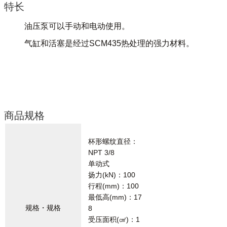
特长
油压泵可以手动和电动使用。
气缸和活塞是经过SCM435热处理的强力材料。
商品规格
杯形螺纹直径：
NPT 3/8
单动式
扬力(kN)：100
行程(mm)：100
最低高(mm)：17
规格・规格
8
受压面积(㎠)：1