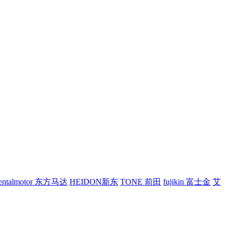
ientalmotor 东方马达
HEIDON新东
TONE 前田
fujikin 富士金
艾