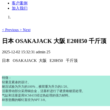
客户案例
加入我们
<
Previous
>
Next
日本 OSAKAJACK 大阪 E20H50 千斤顶
2025-12-02 15:32:31
admin
25
日本 OSAKAJACK 大阪 E20H50 千斤顶
特徴：
轻量且紧凑的设计。
耐压试验为升力的100%，横荷重为升力的1/20。
活塞滑动部分采用铜合金，活塞杆进行了硬质铬镀层处理。
气缸和活塞是用SCM435经过热处理的强力材料。
杯形垫圈的螺钉直径为NPT 3/8。