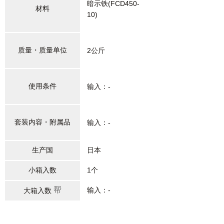
暗示铁(FCD450-
材料
10)
质量・质量单位
2公斤
使用条件
输入：-
套装内容・附属品
输入：-
生产国
日本
小箱入数
1个
帮
输入：-
大箱入数
助