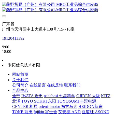
广东省
广州市天河区中山大道中138号715-716室
19120413392
9:00
18:00
米拓信息技术有限
网站首页
关于我们
公司简介
在线留言
在线反馈
联系我们
产品中心
全部
IWATA 岩田
nanabosi 七星科学
OJIDEN 大阪
KITZ
北泽
TOYO SOKKI 东阳
TOYOSUMI 丰澄电源
CENTER 相原
orientalmotor 东方马达
HEIDON新东
TONE 前田
fujikin 富士金
艾安德 AND
亚速旺 ASONE