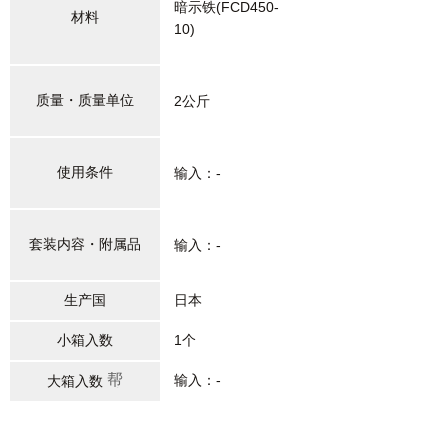
暗示铁(FCD450-
材料
10)
质量・质量单位
2公斤
使用条件
输入：-
套装内容・附属品
输入：-
生产国
日本
小箱入数
1个
帮
输入：-
大箱入数
助