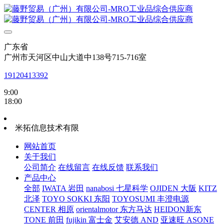
广东省
广州市天河区中山大道中138号715-716室
19120413392
9:00
18:00
米拓信息技术有限
网站首页
关于我们
公司简介
在线留言
在线反馈
联系我们
产品中心
全部
IWATA 岩田
nanabosi 七星科学
OJIDEN 大阪
KITZ
北泽
TOYO SOKKI 东阳
TOYOSUMI 丰澄电源
CENTER 相原
orientalmotor 东方马达
HEIDON新东
TONE 前田
fujikin 富士金
艾安德 AND
亚速旺 ASONE