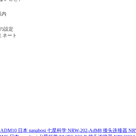
以内
の設定
ーミネート
日本 nanabosi 七星科学 NRW-202-AdM8 接头连接器 NR