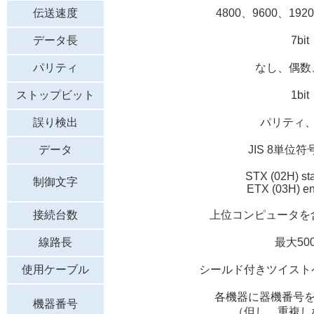
伝送速度
4800、9600、1920
データ長
7bit
パリティ
なし、偶数
ストップビット
1bit
誤り検出
パリティ、
データ
JIS 8単位
STX (02H) star
制御文字
ETX (03H) end
接続台数
上位コンピュータを
線路長
最大50
使用ケーブル
シールド付きツイストペ
各機器に器機番号を
機器番号
（但し、重複し