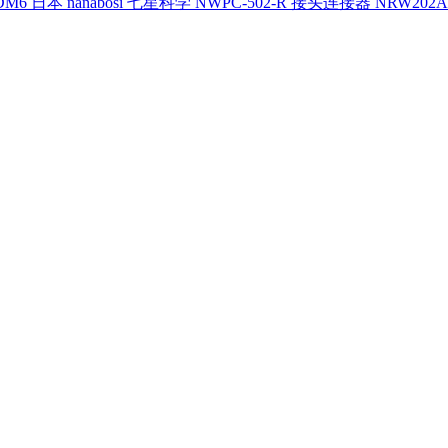
日本 nanabosi 七星科学 NWPC-502-R 接头连接器 NRW202