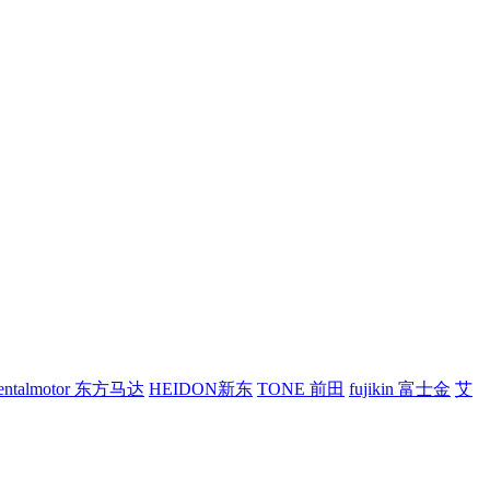
ientalmotor 东方马达
HEIDON新东
TONE 前田
fujikin 富士金
艾