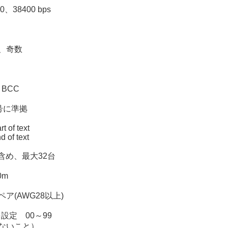
0、38400 bps
、奇数
BCC
符号に準拠
t of text
 of text
含め、最大32台
0m
ア(AWG28以上)
設定 00～99
ないこと）