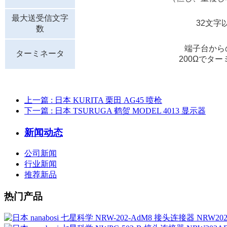
最大送受信文字
32文字
数
端子台から
ターミネータ
200Ωでタ
上一篇
: 日本 KURITA 栗田 AG45 喷枪
下一篇
: 日本 TSURUGA 鹤贺 MODEL 4013 显示器
新闻动态
公司新闻
行业新闻
推荐新品
热门产品