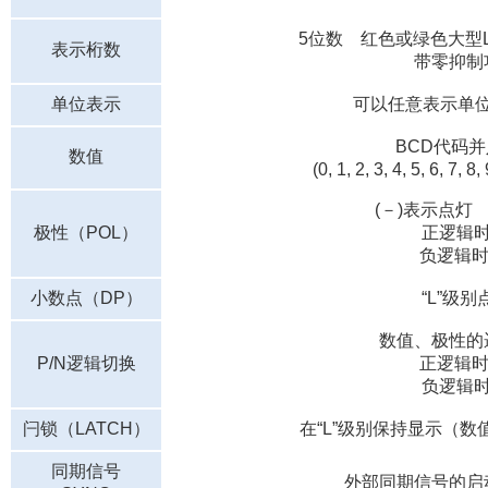
5位数 红色或绿色大型L
表示桁数
带零抑制
单位表示
可以任意表示单
BCD代码
数值
(0, 1, 2, 3, 4, 5, 6, 7, 8,
(－)表示点灯 (
极性（POL）
正逻辑时“
负逻辑时“
小数点（DP）
“L”级别
数值、极性的
P/N逻辑切换
正逻辑时“
负逻辑时“
闩锁（LATCH）
在“L”级别保持显示（
同期信号
外部同期信号的启