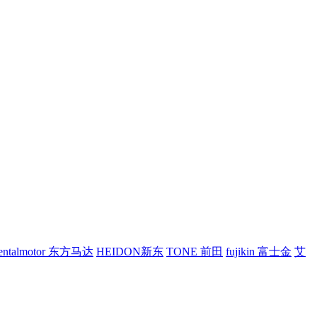
ientalmotor 东方马达
HEIDON新东
TONE 前田
fujikin 富士金
艾