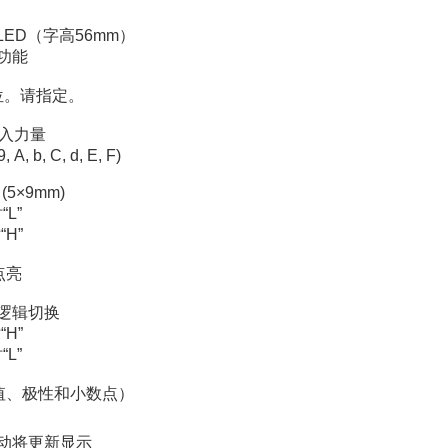
ED（字高56mm）
功能
位。请指定。
并入力量
 9, A, b, C, d, E, F)
5×9mm)
L”
H”
点亮
逻辑切换
H”
L”
数值、极性和小数点）
动将更新显示