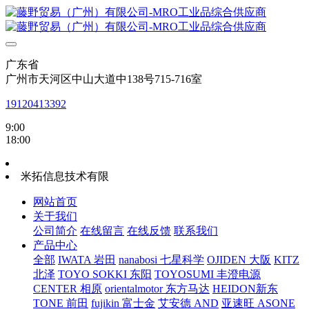
广东省
广州市天河区中山大道中138号715-716室
19120413392
9:00
18:00
米拓信息技术有限
网站首页
关于我们
公司简介
在线留言
在线反馈
联系我们
产品中心
全部
IWATA 岩田
nanabosi 七星科学
OJIDEN 大阪
KITZ
北泽
TOYO SOKKI 东阳
TOYOSUMI 丰澄电源
CENTER 相原
orientalmotor 东方马达
HEIDON新东
TONE 前田
fujikin 富士金
艾安德 AND
亚速旺 ASONE