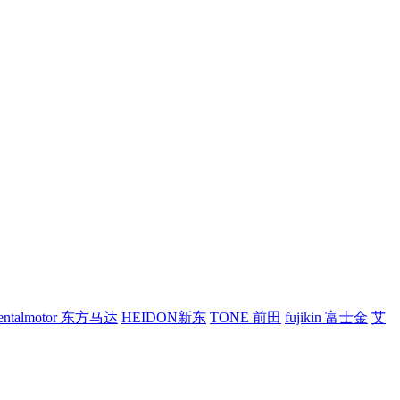
ientalmotor 东方马达
HEIDON新东
TONE 前田
fujikin 富士金
艾