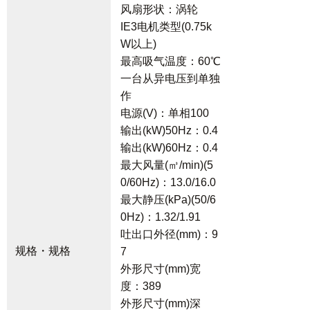
风扇形状：涡轮
IE3电机类型(0.75k
W以上)
最高吸气温度：60℃
一台从异电压到单独
作
电源(V)：单相100
输出(kW)50Hz：0.4
输出(kW)60Hz：0.4
最大风量(㎥/min)(5
0/60Hz)：13.0/16.0
最大静压(kPa)(50/6
0Hz)：1.32/1.91
吐出口外径(mm)：9
规格・规格
7
外形尺寸(mm)宽
度：389
外形尺寸(mm)深