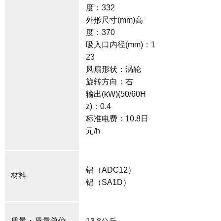
度：332
外形尺寸(mm)高
度：370
吸入口内径(mm)：1
23
风扇形状：涡轮
旋转方向：右
输出(kW)(50/60H
z)：0.4
标准电费：10.8日
元/h
铝（ADC12）
材料
铝（SA1D）
质量・质量单位