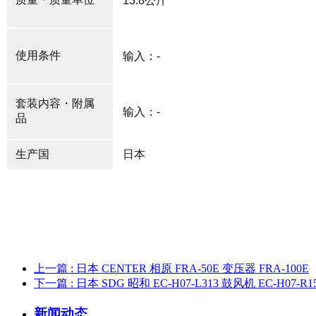
13.8公斤
使用条件
输入：-
套装内容・附属
输入：-
品
生产国
日本
上一篇
: 日本 CENTER 相原 FRA-50E 变压器 FRA-100E
下一篇
: 日本 SDG 昭和 EC-H07-L313 鼓风机 EC-H07-R1
新闻动态