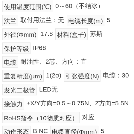
0～60（不结冰）
使用温度范围(℃)
取付用法兰：无
5
法兰
电缆长度(m)
17.8
苏斯
外径(Φmm)
材料(盒子)
IP68
保护等级
耐油性、2芯、方向：直
电缆
1(2σ)
电缆：30
重复精度(μm)
引张强度(N)
LED无
发光二极管
±X/Y方向=0.5～0.75N、Z方向=5.5N
接触力
对应
RoHS指令（10物质对应）
B:NC
5
动作形态
电缆直径(Φmm)