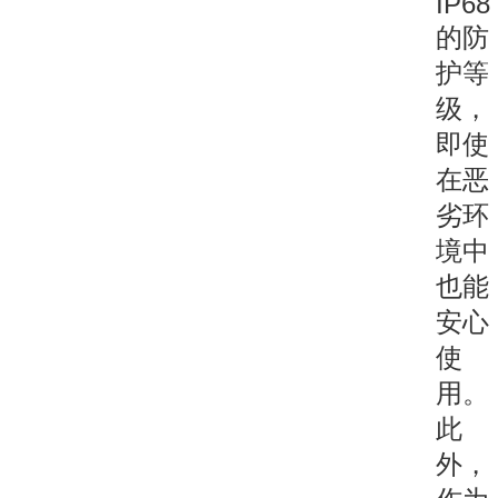
IP68
的防
护等
级，
即使
在恶
劣环
境中
也能
安心
使
用。
此
外，