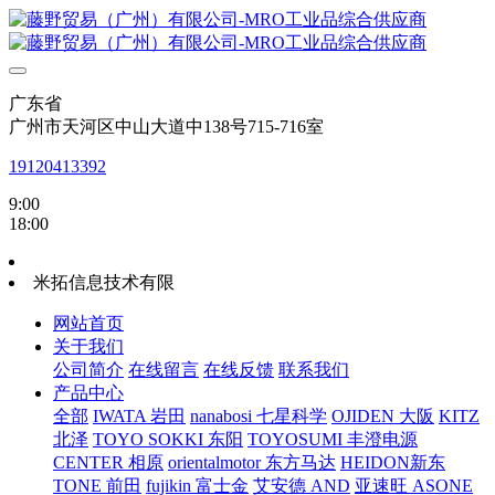
广东省
广州市天河区中山大道中138号715-716室
19120413392
9:00
18:00
米拓信息技术有限
网站首页
关于我们
公司简介
在线留言
在线反馈
联系我们
产品中心
全部
IWATA 岩田
nanabosi 七星科学
OJIDEN 大阪
KITZ
北泽
TOYO SOKKI 东阳
TOYOSUMI 丰澄电源
CENTER 相原
orientalmotor 东方马达
HEIDON新东
TONE 前田
fujikin 富士金
艾安德 AND
亚速旺 ASONE