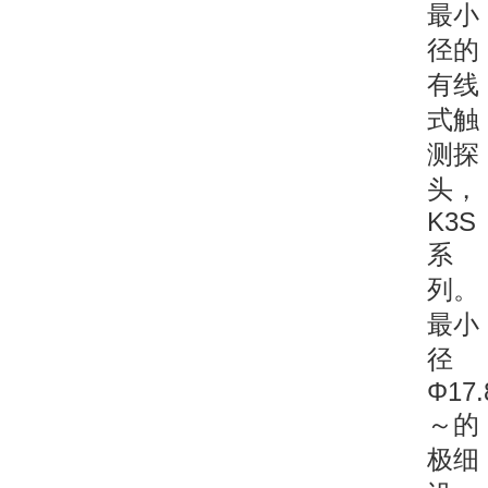
最小
径的
有线
式触
测探
头，
K3S
系
列。
最小
径
Φ17
～的
极细