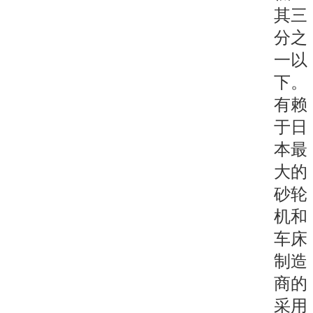
其三
分之
一以
下。
有赖
于日
本最
大的
砂轮
机和
车床
制造
商的
采用