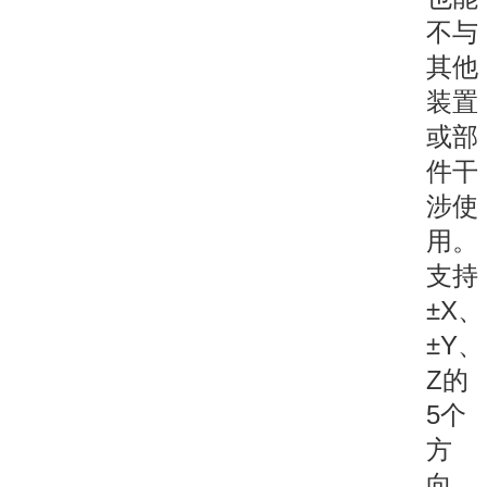
不与
其他
装置
或部
件干
涉使
用。
支持
±X、
±Y、
Z的
5个
方
向。