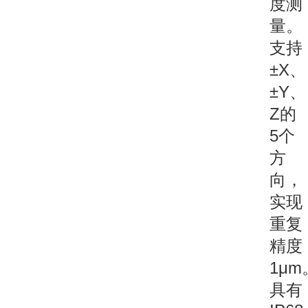
度测
量。
支持
±X、
±Y、
Z的
5个
方
向，
实现
重复
精度
1μm
具有