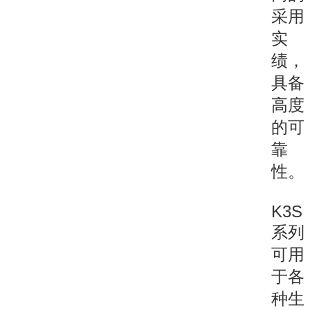
采用
实
绩，
具备
高度
的可
靠
性。
K3S
系列
可用
于各
种生