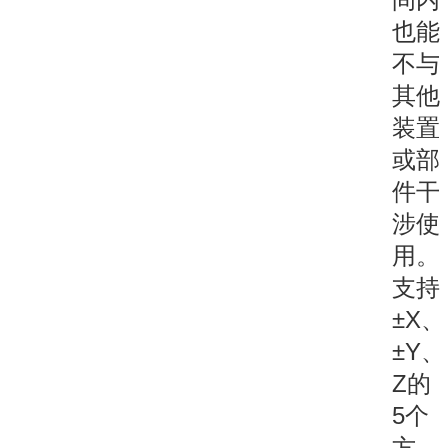
也能
不与
其他
装置
或部
件干
涉使
用。
支持
±X、
±Y、
Z的
5个
方