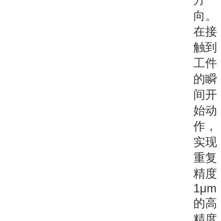
向。
在接
触到
工件
的瞬
间开
始动
作，
实现
重复
精度
1μm
的高
精度