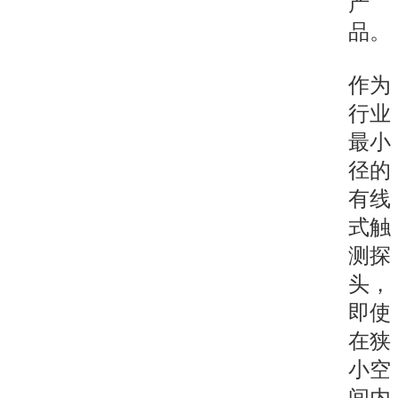
产
品。
作为
行业
最小
径的
有线
式触
测探
头，
即使
在狭
小空
间内