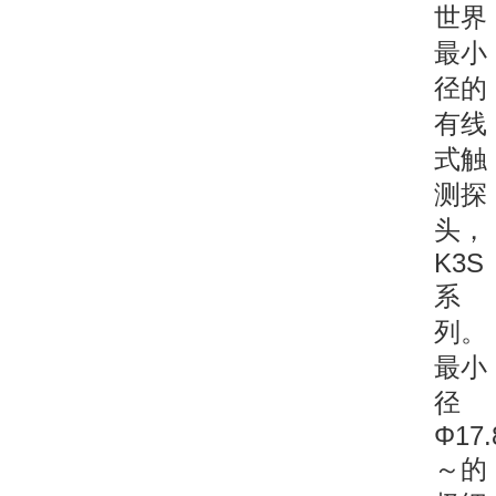
世界
最小
径的
有线
式触
测探
头，
K3S
系
列。
最小
径
Φ17
～的