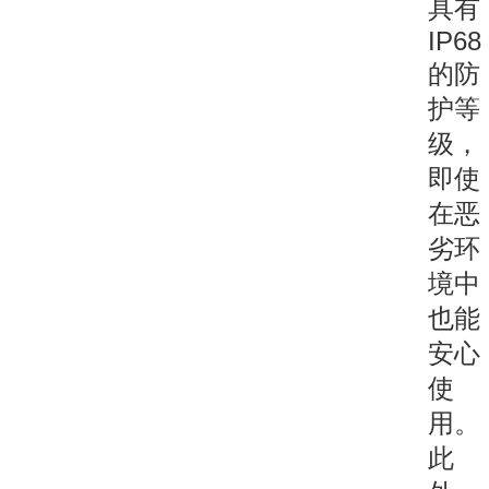
具有
IP68
的防
护等
级，
即使
在恶
劣环
境中
也能
安心
使
用。
此