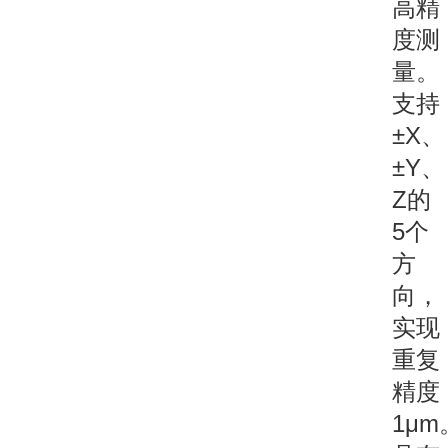
高精
度测
量。
支持
±X、
±Y、
Z的
5个
方
向，
实现
重复
精度
1μm