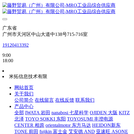
广东省
广州市天河区中山大道中138号715-716室
19120413392
9:00
18:00
米拓信息技术有限
网站首页
关于我们
公司简介
在线留言
在线反馈
联系我们
产品中心
全部
IWATA 岩田
nanabosi 七星科学
OJIDEN 大阪
KITZ
北泽
TOYO SOKKI 东阳
TOYOSUMI 丰澄电源
CENTER 相原
orientalmotor 东方马达
HEIDON新东
TONE 前田
fujikin 富士金
艾安德 AND
亚速旺 ASONE