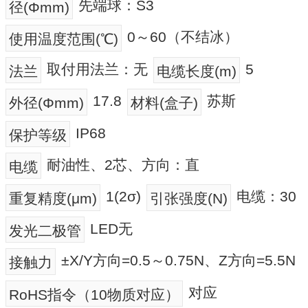
先端球：S3
径(Φmm)
0～60（不结冰）
使用温度范围(℃)
取付用法兰：无
5
法兰
电缆长度(m)
17.8
苏斯
外径(Φmm)
材料(盒子)
IP68
保护等级
耐油性、2芯、方向：直
电缆
1(2σ)
电缆：30
重复精度(μm)
引张强度(N)
LED无
发光二极管
±X/Y方向=0.5～0.75N、Z方向=5.5N
接触力
对应
RoHS指令（10物质对应）