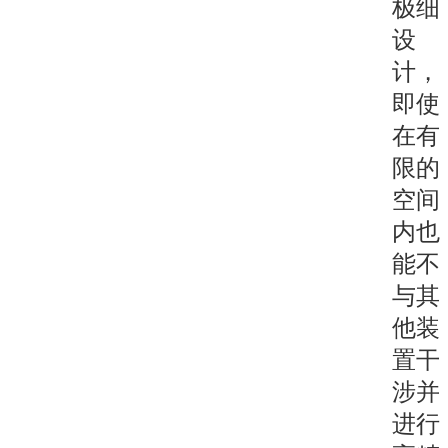
极细
设
计，
即使
在有
限的
空间
内也
能不
与其
他装
置干
涉并
进行