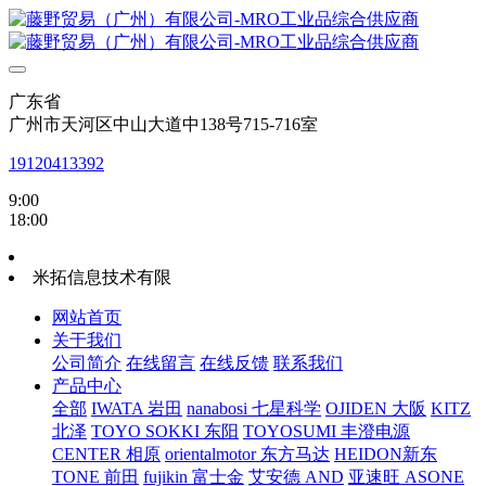
广东省
广州市天河区中山大道中138号715-716室
19120413392
9:00
18:00
米拓信息技术有限
网站首页
关于我们
公司简介
在线留言
在线反馈
联系我们
产品中心
全部
IWATA 岩田
nanabosi 七星科学
OJIDEN 大阪
KITZ
北泽
TOYO SOKKI 东阳
TOYOSUMI 丰澄电源
CENTER 相原
orientalmotor 东方马达
HEIDON新东
TONE 前田
fujikin 富士金
艾安德 AND
亚速旺 ASONE