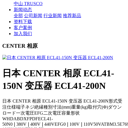
中山 TRUSCO
新闻动态
全部
公司新闻
行业新闻
推荐新品
资料下载
客户案例
加入我们
CENTER 相原
日本 CENTER 相原 ECL41-
150N 变压器 ECL41-200N
日本 CENTER 相原 ECL41-150N 变压器 ECL41-200N形式受
注仕様端子ネジ絶縁種別寸法(mm)重量(kg)取付穴(Φ)ダウン
ロード一次電圧EFG二次電圧容量形状
WHDABDXFPDFECL41-
50N0❘380V❘400V❘440VEFG0❘100V❘110V50VATBM3.5E76901