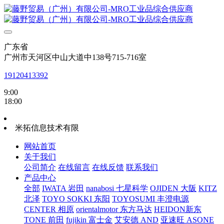
广东省
广州市天河区中山大道中138号715-716室
19120413392
9:00
18:00
米拓信息技术有限
网站首页
关于我们
公司简介
在线留言
在线反馈
联系我们
产品中心
全部
IWATA 岩田
nanabosi 七星科学
OJIDEN 大阪
KITZ
北泽
TOYO SOKKI 东阳
TOYOSUMI 丰澄电源
CENTER 相原
orientalmotor 东方马达
HEIDON新东
TONE 前田
fujikin 富士金
艾安德 AND
亚速旺 ASONE