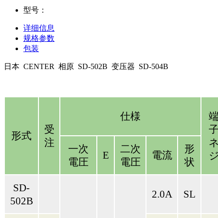
型号：
详细信息
规格参数
包装
日本 CENTER 相原 SD-502B 变压器 SD-504B
仕様
受
形式
注
一次
二次
形
E
電流
電圧
電圧
状
SD-
2.0A
SL
502B