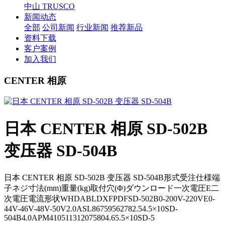
中山 TRUSCO
新闻动态
全部
公司新闻
行业新闻
推荐新品
资料下载
客户案例
加入我们
CENTER 相原
日本 CENTER 相原 SD-502B
变压器 SD-504B
日本 CENTER 相原 SD-502B 变压器 SD-504B形式受注仕様端
子ネジ寸法(mm)重量(kg)取付穴(Φ)ダウンロード一次電圧E二
次電圧電流形状WHDABLDXFPDFSD-502B0-200V-220VE0-
44V-46V-48V-50V2.0ASL86759562782.54.5×10SD-
504B4.0APM410511312075804.65.5×10SD-5