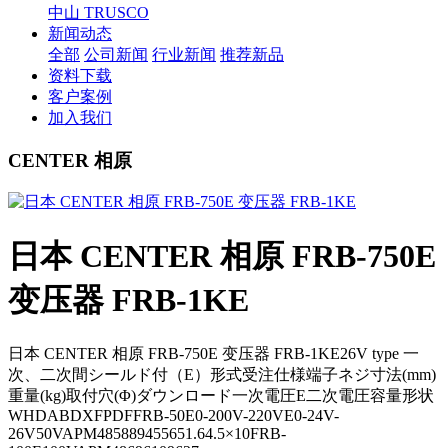
中山 TRUSCO
新闻动态
全部
公司新闻
行业新闻
推荐新品
资料下载
客户案例
加入我们
CENTER 相原
日本 CENTER 相原 FRB-750E
变压器 FRB-1KE
日本 CENTER 相原 FRB-750E 变压器 FRB-1KE26V type 一
次、二次間シールド付（E）形式受注仕様端子ネジ寸法(mm)
重量(kg)取付穴(Φ)ダウンロード一次電圧E二次電圧容量形状
WHDABDXFPDFFRB-50E0-200V-220VE0-24V-
26V50VAPM485889455651.64.5×10FRB-