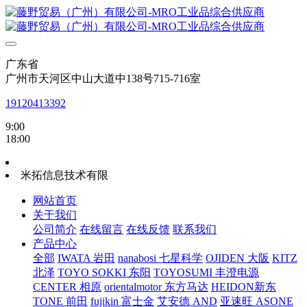
广东省
广州市天河区中山大道中138号715-716室
19120413392
9:00
18:00
米拓信息技术有限
网站首页
关于我们
公司简介
在线留言
在线反馈
联系我们
产品中心
全部
IWATA 岩田
nanabosi 七星科学
OJIDEN 大阪
KITZ
北泽
TOYO SOKKI 东阳
TOYOSUMI 丰澄电源
CENTER 相原
orientalmotor 东方马达
HEIDON新东
TONE 前田
fujikin 富士金
艾安德 AND
亚速旺 ASONE