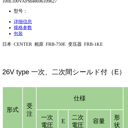
100E100VAPM48696109627
型号：
详细信息
规格参数
包装
日本 CENTER 相原 FRB-750E 变压器 FRB-1KE
26V type 一次、二次間シールド付（E）
仕様
受
形式
注
一次
二次
形
E
容量
電圧
電圧
状