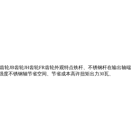
GFV齿轮JV齿轮JB齿轮JH齿轮FR齿轮外观特点铁杆、不锈钢杆在输出轴端
强度不锈钢轴节省空间、节省成本高许扭矩出力30瓦、