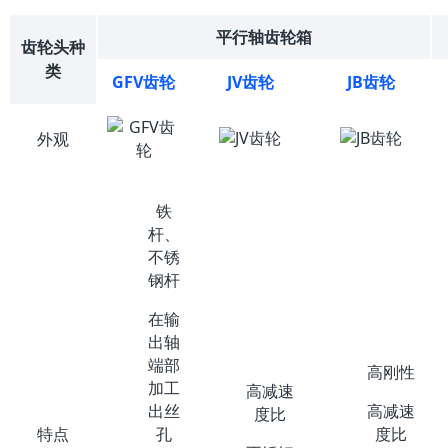
平行轴齿轮箱
齿轮头种
类
GFV齿轮
JV齿轮
JB齿轮
外观
铁
杆、
不锈
钢杆
在输
出轴
端部
高刚性
加工
高减速
出丝
高减速
度比
孔
度比
特点