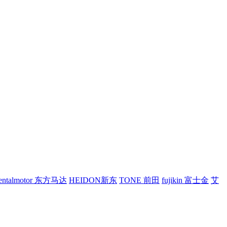
ientalmotor 东方马达
HEIDON新东
TONE 前田
fujikin 富士金
艾