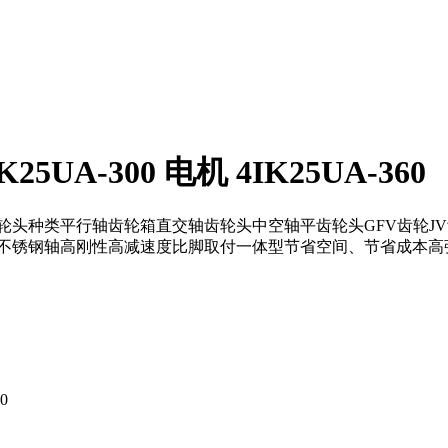
K25UA-300 电机 4IK25UA-360
 4IK25UA-360齿轮头种类平行轴齿轮箱直交轴齿轮头中空轴平齿轮头
不锈钢轴高刚性高减速度比脚取付一体型节省空间、节省成本高
0