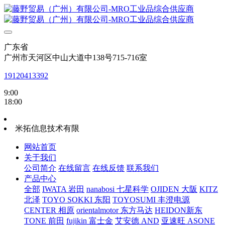
广东省
广州市天河区中山大道中138号715-716室
19120413392
9:00
18:00
米拓信息技术有限
网站首页
关于我们
公司简介
在线留言
在线反馈
联系我们
产品中心
全部
IWATA 岩田
nanabosi 七星科学
OJIDEN 大阪
KITZ
北泽
TOYO SOKKI 东阳
TOYOSUMI 丰澄电源
CENTER 相原
orientalmotor 东方马达
HEIDON新东
TONE 前田
fujikin 富士金
艾安德 AND
亚速旺 ASONE