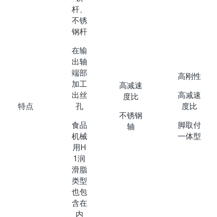
杆、
不锈
钢杆
在输
出轴
端部
高刚性
加工
高减速
出丝
高减速
度比
孔
度比
特点
不锈钢
食品
脚取付
轴
机械
一体型
用H
1润
滑脂
类型
也包
含在
内