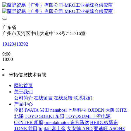
广东省
广州市天河区中山大道中138号715-716室
19120413392
9:00
18:00
米拓信息技术有限
网站首页
关于我们
公司简介
在线留言
在线反馈
联系我们
产品中心
全部
IWATA 岩田
nanabosi 七星科学
OJIDEN 大阪
KITZ
北泽
TOYO SOKKI 东阳
TOYOSUMI 丰澄电源
CENTER 相原
orientalmotor 东方马达
HEIDON新东
TONE 前田
fujikin 富士金
艾安德 AND
亚速旺 ASONE