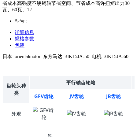
省成本高强度不锈钢轴节省空间、节省成本高许扭矩出力30
瓦、60瓦、12
型号：
详细信息
规格参数
包装
日本 orientalmotor 东方马达 3IK15JA-50 电机 3IK15JA-60
平行轴齿轮箱
齿轮头种
类
GFV齿轮
JV齿轮
JB齿轮
外观
铁