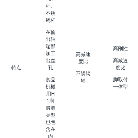
杆、
不锈
钢杆
在输
出轴
端部
高刚性
加工
高减速
出丝
高减速
度比
孔
度比
特点
不锈钢
食品
脚取付
轴
机械
一体型
用H
1润
滑脂
类型
也包
含在
内