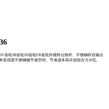
36
头GFV齿轮JV齿轮JB齿轮JH齿轮FR齿轮外观特点铁杆、不锈钢杆在输出
本高强度不锈钢轴节省空间、节省成本高许扭矩出力30瓦、