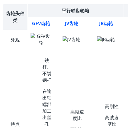
平行轴齿轮箱
齿轮头种
类
GFV齿轮
JV齿轮
JB齿轮
外观
铁
杆、
不锈
钢杆
在输
出轴
端部
高刚性
加工
高减速
出丝
高减速
度比
孔
度比
特点