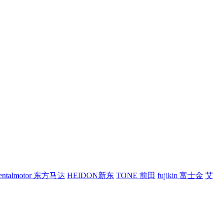
ientalmotor 东方马达
HEIDON新东
TONE 前田
fujikin 富士金
艾