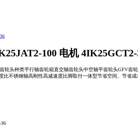
K25JAT2-100 电机 4IK25GCT2-
电机 4IK25GCT2-36齿轮头种类平行轴齿轮箱直交轴齿轮头中空轴平齿轮
度比不锈钢轴高刚性高减速度比脚取付一体型节省空间、节省成
-36