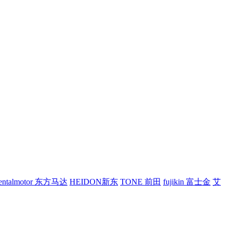
ientalmotor 东方马达
HEIDON新东
TONE 前田
fujikin 富士金
艾