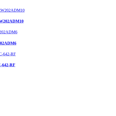
W202ADM10
02ADM6
642-RF