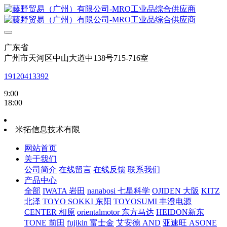
广东省
广州市天河区中山大道中138号715-716室
19120413392
9:00
18:00
米拓信息技术有限
网站首页
关于我们
公司简介
在线留言
在线反馈
联系我们
产品中心
全部
IWATA 岩田
nanabosi 七星科学
OJIDEN 大阪
KITZ
北泽
TOYO SOKKI 东阳
TOYOSUMI 丰澄电源
CENTER 相原
orientalmotor 东方马达
HEIDON新东
TONE 前田
fujikin 富士金
艾安德 AND
亚速旺 ASONE