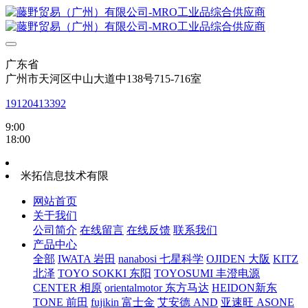
广东省
广州市天河区中山大道中138号715-716室
19120413392
9:00
18:00
米拓信息技术有限
网站首页
关于我们
公司简介
在线留言
在线反馈
联系我们
产品中心
全部
IWATA 岩田
nanabosi 七星科学
OJIDEN 大阪
KITZ
北泽
TOYO SOKKI 东阳
TOYOSUMI 丰澄电源
CENTER 相原
orientalmotor 东方马达
HEIDON新东
TONE 前田
fujikin 富士金
艾安德 AND
亚速旺 ASONE