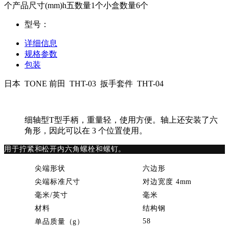
个产品尺寸(mm)h五数量1个小盒数量6个
型号：
详细信息
规格参数
包装
日本 TONE 前田 THT-03 扳手套件 THT-04
细轴型T型手柄，重量轻，使用方便。轴上还安装了六
角形，因此可以在 3 个位置使用。
用于拧紧和松开内六角螺栓和螺钉。
尖端形状
六边形
尖端标准尺寸
对边宽度 4mm
毫米/英寸
毫米
材料
结构钢
58
单品质量（g）