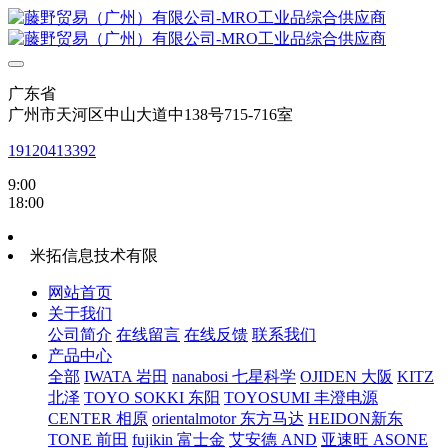
广东省
广州市天河区中山大道中138号715-716室
19120413392
9:00
18:00
米拓信息技术有限
网站首页
关于我们
公司简介
在线留言
在线反馈
联系我们
产品中心
全部
IWATA 岩田
nanabosi 七星科学
OJIDEN 大阪
KITZ
北泽
TOYO SOKKI 东阳
TOYOSUMI 丰澄电源
CENTER 相原
orientalmotor 东方马达
HEIDON新东
TONE 前田
fujikin 富士金
艾安德 AND
亚速旺 ASONE