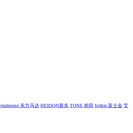
ientalmotor 东方马达
HEIDON新东
TONE 前田
fujikin 富士金
艾