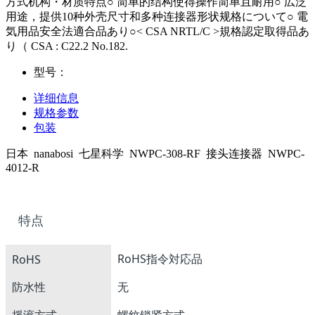
方式机构・材质特点○ 简单的结构使得操作简单且耐用○ 広泛
用途，提供10种外壳尺寸和多种连接器形状规格について○ 電
気用品安全法適合品あり○< CSA NRTL/C >規格認定取得品あ
り（ CSA : C22.2 No.182.
型号：
详细信息
规格参数
包装
日本 nanabosi 七星科学 NWPC-308-RF 接头连接器 NWPC-
4012-R
特点
RoHS指令対応品
RoHS
防水性
无