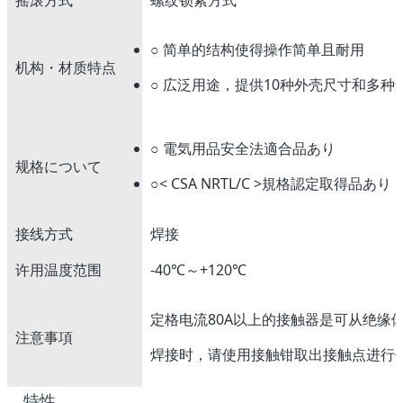
摇滚方式
螺纹锁紧方式
○ 简单的结构使得操作简单且耐用
机构・材质特点
○ 広泛用途，提供10种外壳尺寸和多种
○ 電気用品安全法適合品あり
规格について
○< CSA NRTL/C >規格認定取得品あり（ CSA
接线方式
焊接
许用温度范围
-40℃～+120℃
定格电流80A以上的接触器是可从绝缘
注意事項
焊接时，请使用接触钳取出接触点进行
特性