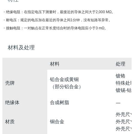
・绝缘电阻：在指定电压下测量时，最接近的导体之间大于2,000 MΩ。
・耐电压：规定的电压加在最近的导体之间1分钟，没有短路等异常。
・接触电阻：一对触点在正常长度结合时的导体电阻应小于3 mΩ。
材料及处理
材料
处理
镀铬
铅合金或黄铜
壳牌
特殊处
（部分铝合金）
镀锡-钴 
绝缘体
合成树脂
―
外壳尺寸
材质
铜合金
外壳尺寸
外壳尺寸