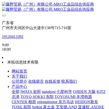
广东省
广州市天河区中山大道中138号715-716室
19120413392
9:00
18:00
米拓信息技术有限
网站首页
关于我们
公司简介
在线留言
在线反馈
联系我们
产品中心
全部
IWATA 岩田
nanabosi 七星科学
OJIDEN 大阪
KITZ
北泽
TOYO SOKKI 东阳
TOYOSUMI 丰澄电源
CENTER 相原
orientalmotor 东方马达
HEIDON新东
TONE 前田
fujikin 富士金
艾安德 AND
亚速旺 ASONE