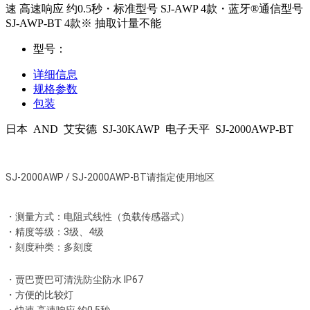
速 高速响应 约0.5秒・标准型号 SJ-AWP 4款・蓝牙®通信型号
SJ-AWP-BT 4款※ 抽取计量不能
型号：
详细信息
规格参数
包装
日本 AND 艾安德 SJ-30KAWP 电子天平 SJ-2000AWP-BT
SJ-2000AWP / SJ-2000AWP-BT请指定使用地区
・测量方式：电阻式线性（负载传感器式）
・精度等级：3级、4级
・刻度种类：多刻度
・贾巴贾巴可清洗防尘防水 IP67
・方便的比较灯