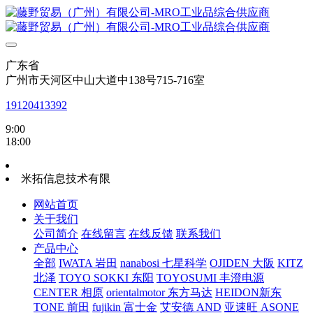
广东省
广州市天河区中山大道中138号715-716室
19120413392
9:00
18:00
米拓信息技术有限
网站首页
关于我们
公司简介
在线留言
在线反馈
联系我们
产品中心
全部
IWATA 岩田
nanabosi 七星科学
OJIDEN 大阪
KITZ
北泽
TOYO SOKKI 东阳
TOYOSUMI 丰澄电源
CENTER 相原
orientalmotor 东方马达
HEIDON新东
TONE 前田
fujikin 富士金
艾安德 AND
亚速旺 ASONE