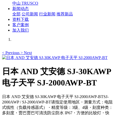
中山 TRUSCO
新闻动态
全部
公司新闻
行业新闻
推荐新品
资料下载
客户案例
加入我们
<
Previous
>
Next
日本 AND 艾安德 SJ-30KAWP
电子天平 SJ-2000AWP-BT
日本 AND 艾安德 SJ-30KAWP 电子天平 SJ-2000AWP-BTSJ-
2000AWP / SJ-2000AWP-BT请指定使用地区・测量方式：电阻
式线性（负载传感器式）・精度等级：3级、4级・刻度种类：
多刻度・贾巴贾巴可清洗防尘防水 IP67・方便的比较灯・快