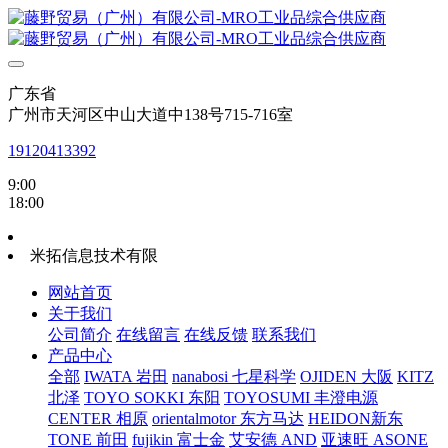
广东省
广州市天河区中山大道中138号715-716室
19120413392
9:00
18:00
米拓信息技术有限
网站首页
关于我们
公司简介
在线留言
在线反馈
联系我们
产品中心
全部
IWATA 岩田
nanabosi 七星科学
OJIDEN 大阪
KITZ
北泽
TOYO SOKKI 东阳
TOYOSUMI 丰澄电源
CENTER 相原
orientalmotor 东方马达
HEIDON新东
TONE 前田
fujikin 富士金
艾安德 AND
亚速旺 ASONE