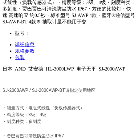
式线性（负载传感器式）・精度等级：3级、4级・刻度种类：
多刻度・贾巴贾巴可清洗防尘防水 IP67・方便的比较灯・快
速 高速响应 约0.5秒・标准型号 SJ-AWP 4款・蓝牙®通信型号
SJ-AWP-BT 4款※ 抽取计量不能用于交
型号：
详细信息
规格参数
包装
日本 AND 艾安德 HL-3000LWP 电子天平 SJ-2000AWP
SJ-2000AWP / SJ-2000AWP-BT请指定使用地区
・测量方式：电阻式线性（负载传感器式）
・精度等级：3级、4级
・刻度种类：多刻度
・贾巴贾巴可清洗防尘防水 IP67