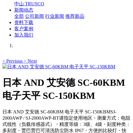
中山 TRUSCO
新闻动态
全部
公司新闻
行业新闻
推荐新品
资料下载
客户案例
加入我们
<
Previous
>
Next
日本 AND 艾安德 SC-60KBM
电子天平 SC-150KBM
日本 AND 艾安德 SC-60KBM 电子天平 SC-150KBMSJ-
2000AWP / SJ-2000AWP-BT请指定使用地区・测量方式：电阻
式线性（负载传感器式）・精度等级：3级、4级・刻度种类：
多刻度・贾巴贾巴可清洗防尘防水 IP67・方便的比较灯・快