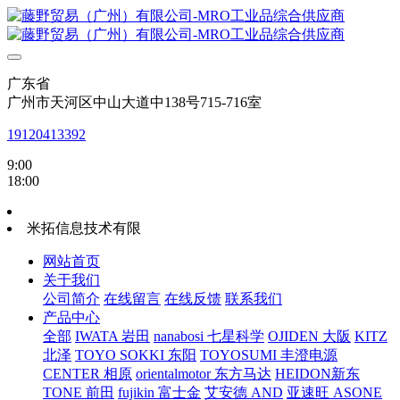
广东省
广州市天河区中山大道中138号715-716室
19120413392
9:00
18:00
米拓信息技术有限
网站首页
关于我们
公司简介
在线留言
在线反馈
联系我们
产品中心
全部
IWATA 岩田
nanabosi 七星科学
OJIDEN 大阪
KITZ
北泽
TOYO SOKKI 东阳
TOYOSUMI 丰澄电源
CENTER 相原
orientalmotor 东方马达
HEIDON新东
TONE 前田
fujikin 富士金
艾安德 AND
亚速旺 ASONE