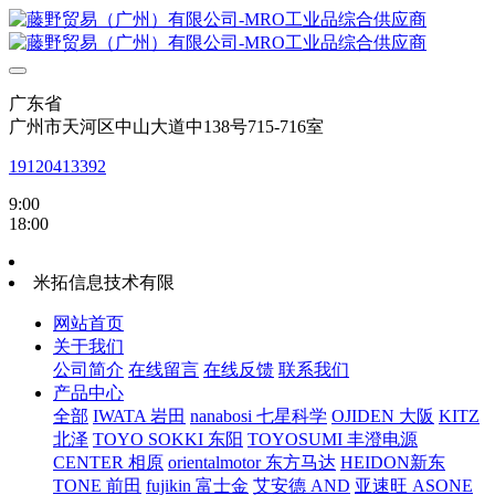
广东省
广州市天河区中山大道中138号715-716室
19120413392
9:00
18:00
米拓信息技术有限
网站首页
关于我们
公司简介
在线留言
在线反馈
联系我们
产品中心
全部
IWATA 岩田
nanabosi 七星科学
OJIDEN 大阪
KITZ
北泽
TOYO SOKKI 东阳
TOYOSUMI 丰澄电源
CENTER 相原
orientalmotor 东方马达
HEIDON新东
TONE 前田
fujikin 富士金
艾安德 AND
亚速旺 ASONE