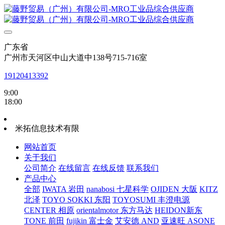
广东省
广州市天河区中山大道中138号715-716室
19120413392
9:00
18:00
米拓信息技术有限
网站首页
关于我们
公司简介
在线留言
在线反馈
联系我们
产品中心
全部
IWATA 岩田
nanabosi 七星科学
OJIDEN 大阪
KITZ
北泽
TOYO SOKKI 东阳
TOYOSUMI 丰澄电源
CENTER 相原
orientalmotor 东方马达
HEIDON新东
TONE 前田
fujikin 富士金
艾安德 AND
亚速旺 ASONE