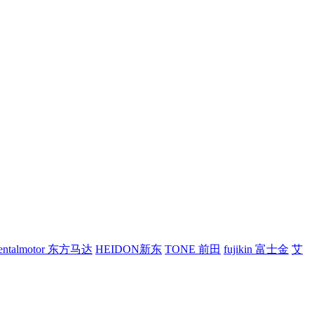
ientalmotor 东方马达
HEIDON新东
TONE 前田
fujikin 富士金
艾