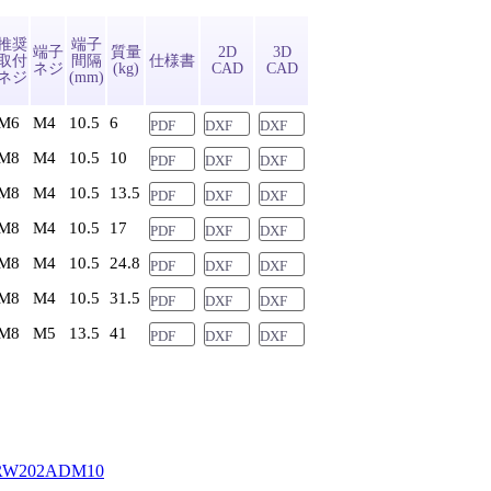
推奨
端子
端子
質量
2D
3D
取付
間隔
仕様書
ネジ
(kg)
CAD
CAD
ネジ
(mm)
M6
M4
10.5
6
PDF
DXF
DXF
M8
M4
10.5
10
PDF
DXF
DXF
M8
M4
10.5
13.5
PDF
DXF
DXF
M8
M4
10.5
17
PDF
DXF
DXF
M8
M4
10.5
24.8
PDF
DXF
DXF
M8
M4
10.5
31.5
PDF
DXF
DXF
M8
M5
13.5
41
PDF
DXF
DXF