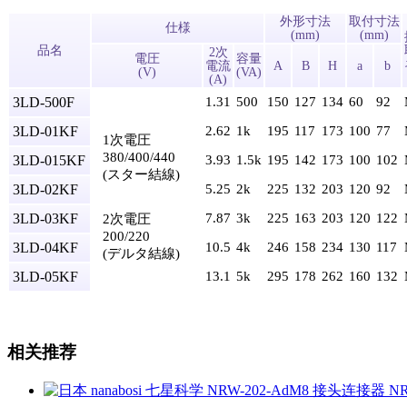
外形寸法
取付寸法
仕様
(mm)
(mm)
品名
2次
電圧
容量
電流
A
B
H
a
b
(V)
(VA)
(A)
3LD-500F
1.31
500
150
127
134
60
92
3LD-01KF
2.62
1k
195
117
173
100
77
1次電圧
380/400/440
3LD-015KF
3.93
1.5k
195
142
173
100
102
(スター結線)
3LD-02KF
5.25
2k
225
132
203
120
92
3LD-03KF
7.87
3k
225
163
203
120
122
2次電圧
200/220
3LD-04KF
10.5
4k
246
158
234
130
117
(デルタ結線)
3LD-05KF
13.1
5k
295
178
262
160
132
相关推荐