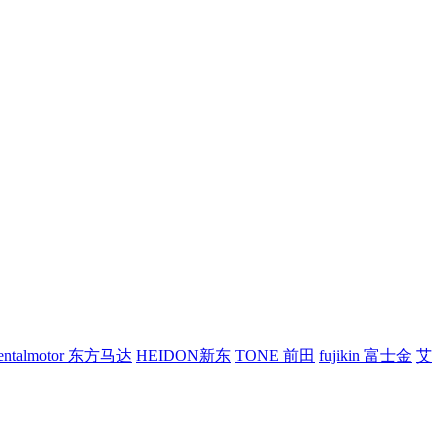
ientalmotor 东方马达
HEIDON新东
TONE 前田
fujikin 富士金
艾