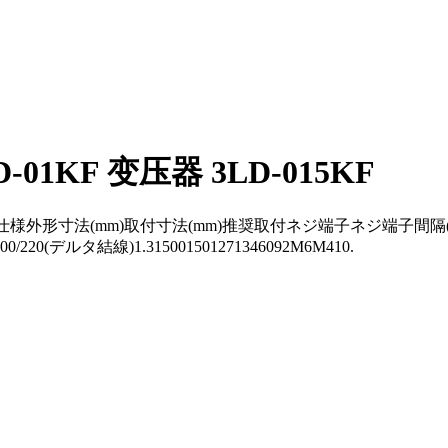
01KF 变压器 3LD-015KF
KF品名仕様外形寸法(mm)取付寸法(mm)推奨取付ネジ端子ネジ端子間隔(m
/220(デルタ結線)1.315001501271346092M6M410.