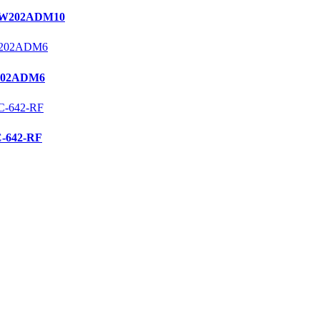
W202ADM10
02ADM6
642-RF