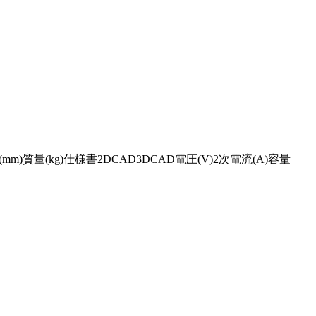
m)質量(kg)仕様書2DCAD3DCAD電圧(V)2次電流(A)容量