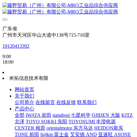
广东省
广州市天河区中山大道中138号715-716室
19120413392
9:00
18:00
米拓信息技术有限
网站首页
关于我们
公司简介
在线留言
在线反馈
联系我们
产品中心
全部
IWATA 岩田
nanabosi 七星科学
OJIDEN 大阪
KITZ
北泽
TOYO SOKKI 东阳
TOYOSUMI 丰澄电源
CENTER 相原
orientalmotor 东方马达
HEIDON新东
TONE 前田
fujikin 富士金
艾安德 AND
亚速旺 ASONE