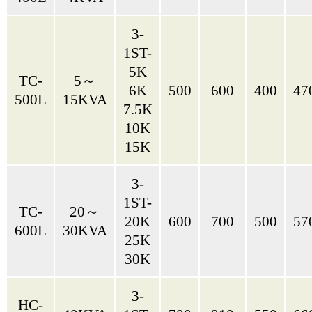
3-
1ST-
5K
TC-
5～
6K
500
600
400
47
500L
15KVA
7.5K
10K
15K
3-
1ST-
TC-
20～
20K
600
700
500
57
600L
30KVA
25K
30K
3-
HC-