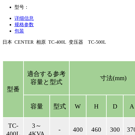
型号：
详细信息
规格参数
包装
日本 CENTER 相原 TC-400L 变压器 TC-500L
適合する参考
寸法(mm)
容量と型式
型番
容量
型式
W
H
D
A
TC-
3～
-
400
460
300
37
400L
4KVA