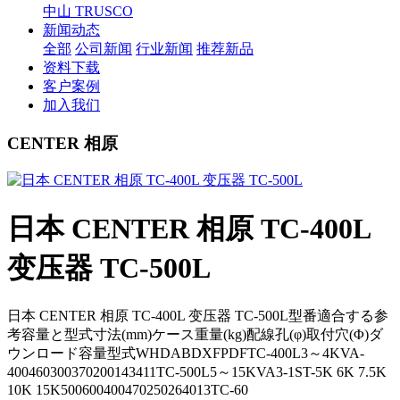
中山 TRUSCO
新闻动态
全部
公司新闻
行业新闻
推荐新品
资料下载
客户案例
加入我们
CENTER 相原
日本 CENTER 相原 TC-400L
变压器 TC-500L
日本 CENTER 相原 TC-400L 变压器 TC-500L型番適合する参
考容量と型式寸法(mm)ケース重量(kg)配線孔(φ)取付穴(Φ)ダ
ウンロード容量型式WHDABDXFPDFTC-400L3～4KVA-
400460300370200143411TC-500L5～15KVA3-1ST-5K 6K 7.5K
10K 15K500600400470250264013TC-60