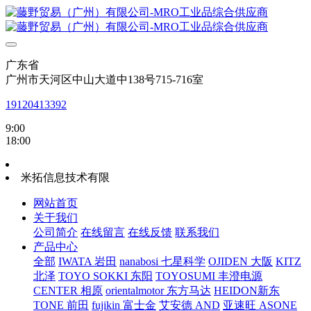
广东省
广州市天河区中山大道中138号715-716室
19120413392
9:00
18:00
米拓信息技术有限
网站首页
关于我们
公司简介
在线留言
在线反馈
联系我们
产品中心
全部
IWATA 岩田
nanabosi 七星科学
OJIDEN 大阪
KITZ
北泽
TOYO SOKKI 东阳
TOYOSUMI 丰澄电源
CENTER 相原
orientalmotor 东方马达
HEIDON新东
TONE 前田
fujikin 富士金
艾安德 AND
亚速旺 ASONE