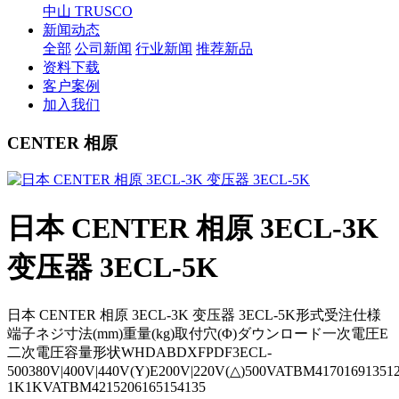
中山 TRUSCO
新闻动态
全部
公司新闻
行业新闻
推荐新品
资料下载
客户案例
加入我们
CENTER 相原
日本 CENTER 相原 3ECL-3K
变压器 3ECL-5K
日本 CENTER 相原 3ECL-3K 变压器 3ECL-5K形式受注仕様
端子ネジ寸法(mm)重量(kg)取付穴(Φ)ダウンロード一次電圧E
二次電圧容量形状WHDABDXFPDF3ECL-
500380V|400V|440V(Y)E200V|220V(△)500VATBM417016913512
1K1KVATBM4215206165154135