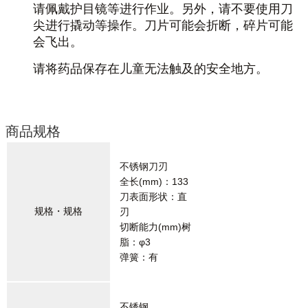
请佩戴护目镜等进行作业。另外，请不要使用刀
尖进行撬动等操作。刀片可能会折断，碎片可能
会飞出。
请将药品保存在儿童无法触及的安全地方。
商品规格
不锈钢刀刃
全长(mm)：133
刀表面形状：直
规格・规格
刃
切断能力(mm)树
脂：φ3
弹簧：有
不锈钢