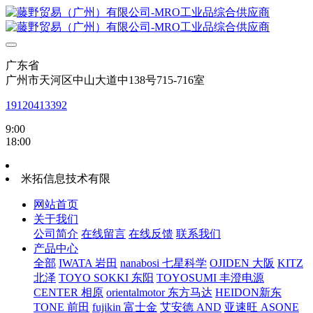
广东省
广州市天河区中山大道中138号715-716室
19120413392
9:00
18:00
米拓信息技术有限
网站首页
关于我们
公司简介
在线留言
在线反馈
联系我们
产品中心
全部
IWATA 岩田
nanabosi 七星科学
OJIDEN 大阪
KITZ
北泽
TOYO SOKKI 东阳
TOYOSUMI 丰澄电源
CENTER 相原
orientalmotor 东方马达
HEIDON新东
TONE 前田
fujikin 富士金
艾安德 AND
亚速旺 ASONE