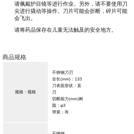
请佩戴护目镜等进行作业。另外，请不要使用刀
尖进行撬动等操作。刀片可能会折断，碎片可能
会飞出。
请将药品保存在儿童无法触及的安全地方。
商品规格
不锈钢刀刃
全长(mm)：133
刀表面形状：直
规格・规格
刃
切断能力(mm)树
脂：φ3
弹簧：有
不锈钢