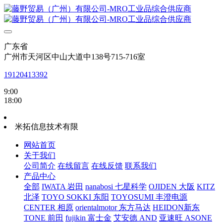
广东省
广州市天河区中山大道中138号715-716室
19120413392
9:00
18:00
米拓信息技术有限
网站首页
关于我们
公司简介
在线留言
在线反馈
联系我们
产品中心
全部
IWATA 岩田
nanabosi 七星科学
OJIDEN 大阪
KITZ
北泽
TOYO SOKKI 东阳
TOYOSUMI 丰澄电源
CENTER 相原
orientalmotor 东方马达
HEIDON新东
TONE 前田
fujikin 富士金
艾安德 AND
亚速旺 ASONE