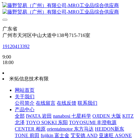
・
・
・
・
・
・
・
・
广东省
广州市天河区中山大道中138号715-716室
19120413392
9:00
18:00
米拓信息技术有限
网站首页
关于我们
公司简介
在线留言
在线反馈
联系我们
产品中心
全部
IWATA 岩田
nanabosi 七星科学
OJIDEN 大阪
KITZ
北泽
TOYO SOKKI 东阳
TOYOSUMI 丰澄电源
CENTER 相原
orientalmotor 东方马达
HEIDON新东
TONE 前田
fujikin 富士金
艾安德 AND
亚速旺 ASONE