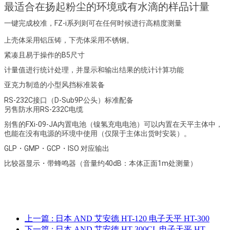
最适合在扬起粉尘的环境或有水滴的样品计量
一键完成校准，FZ-i系列则可在任何时候进行高精度测量
上壳体采用铝压铸，下壳体采用不锈钢。
紧凑且易于操作的B5尺寸
计量值进行统计处理，并显示和输出结果的统计计算功能
亚克力制造的小型风挡标准装备
RS-232C接口（D-Sub9P公头）标准配备
另售防水用RS-232C电缆
别售的FXi-09-JA内置电池（镍氢充电电池）可以内置在天平主体中，
也能在没有电源的环境中使用（仅限于主体出货时安装）。
GLP・GMP・GCP・ISO 对应输出
比较器显示・带蜂鸣器（音量约40dB：本体正面1m处测量）
上一篇
: 日本 AND 艾安德 HT-120 电子天平 HT-300
下一篇
: 日本 AND 艾安德 HT-300CL 电子天平 HT-