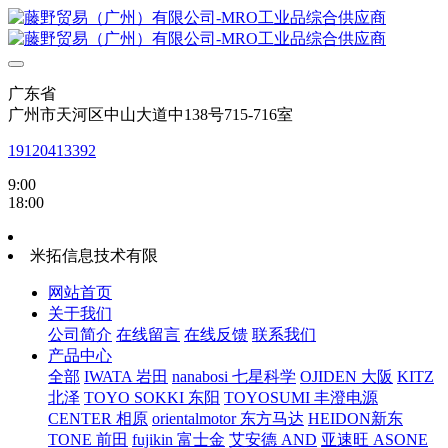
广东省
广州市天河区中山大道中138号715-716室
19120413392
9:00
18:00
米拓信息技术有限
网站首页
关于我们
公司简介
在线留言
在线反馈
联系我们
产品中心
全部
IWATA 岩田
nanabosi 七星科学
OJIDEN 大阪
KITZ
北泽
TOYO SOKKI 东阳
TOYOSUMI 丰澄电源
CENTER 相原
orientalmotor 东方马达
HEIDON新东
TONE 前田
fujikin 富士金
艾安德 AND
亚速旺 ASONE