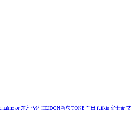
ientalmotor 东方马达
HEIDON新东
TONE 前田
fujikin 富士金
艾