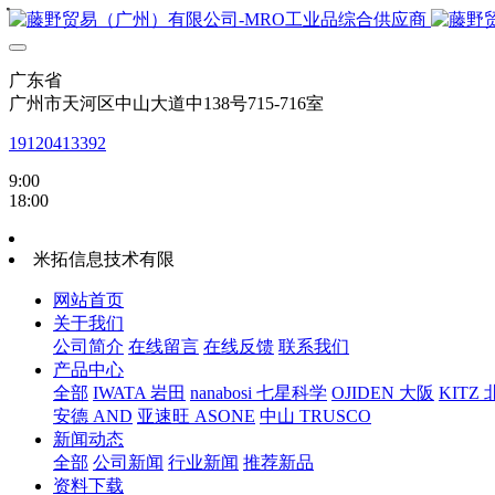
・
・
・
・
・
・
・
・
广东省
广州市天河区中山大道中138号715-716室
19120413392
9:00
18:00
米拓信息技术有限
网站首页
关于我们
公司简介
在线留言
在线反馈
联系我们
产品中心
全部
IWATA 岩田
nanabosi 七星科学
OJIDEN 大阪
KITZ
安德 AND
亚速旺 ASONE
中山 TRUSCO
新闻动态
全部
公司新闻
行业新闻
推荐新品
资料下载