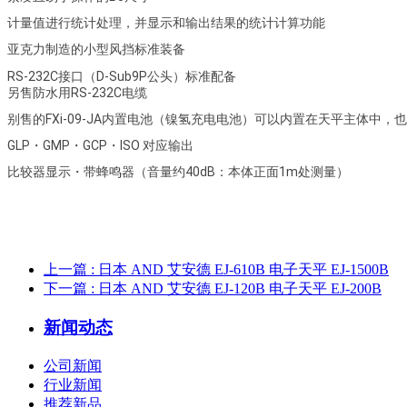
计量值进行统计处理，并显示和输出结果的统计计算功能
亚克力制造的小型风挡标准装备
RS-232C接口（D-Sub9P公头）标准配备
另售防水用RS-232C电缆
别售的FXi-09-JA内置电池（镍氢充电电池）可以内置在天平主体
GLP・GMP・GCP・ISO 对应输出
比较器显示・带蜂鸣器（音量约40dB：本体正面1m处测量）
上一篇
: 日本 AND 艾安德 EJ-610B 电子天平 EJ-1500B
下一篇
: 日本 AND 艾安德 EJ-120B 电子天平 EJ-200B
新闻动态
公司新闻
行业新闻
推荐新品