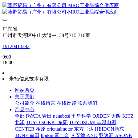
广东省
广州市天河区中山大道中138号715-716室
19120413392
9:00
18:00
米拓信息技术有限
网站首页
关于我们
公司简介
在线留言
在线反馈
联系我们
产品中心
全部
IWATA 岩田
nanabosi 七星科学
OJIDEN 大阪
KITZ
北泽
TOYO SOKKI 东阳
TOYOSUMI 丰澄电源
CENTER 相原
orientalmotor 东方马达
HEIDON新东
TONE 前田
fujikin 富士金
艾安德 AND
亚速旺 ASONE