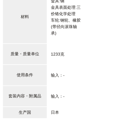
金具:钢
金具表面处理:三
价铬化学处理
材料
车轮:钢轮、橡胶
(带径向滚珠轴
承)
质量・质量单位
1233克
使用条件
输入：-
套装内容・附属品
输入：-
生产国
日本