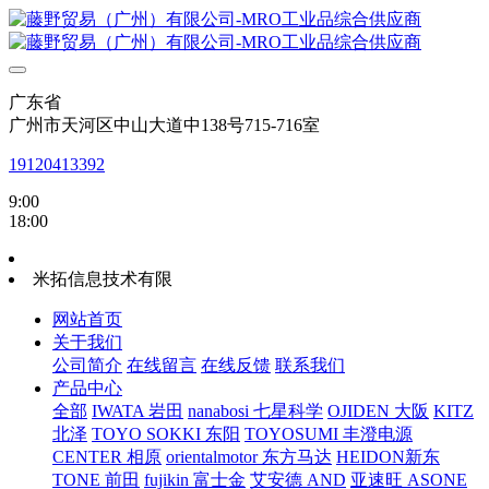
广东省
广州市天河区中山大道中138号715-716室
19120413392
9:00
18:00
米拓信息技术有限
网站首页
关于我们
公司简介
在线留言
在线反馈
联系我们
产品中心
全部
IWATA 岩田
nanabosi 七星科学
OJIDEN 大阪
KITZ
北泽
TOYO SOKKI 东阳
TOYOSUMI 丰澄电源
CENTER 相原
orientalmotor 东方马达
HEIDON新东
TONE 前田
fujikin 富士金
艾安德 AND
亚速旺 ASONE