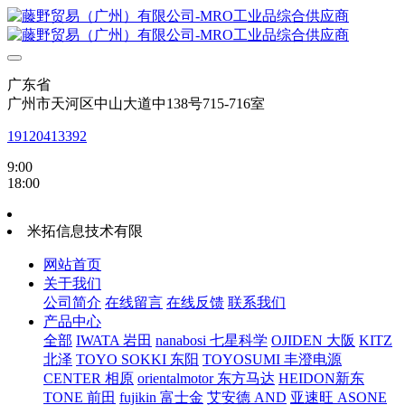
广东省
广州市天河区中山大道中138号715-716室
19120413392
9:00
18:00
米拓信息技术有限
网站首页
关于我们
公司简介
在线留言
在线反馈
联系我们
产品中心
全部
IWATA 岩田
nanabosi 七星科学
OJIDEN 大阪
KITZ
北泽
TOYO SOKKI 东阳
TOYOSUMI 丰澄电源
CENTER 相原
orientalmotor 东方马达
HEIDON新东
TONE 前田
fujikin 富士金
艾安德 AND
亚速旺 ASONE