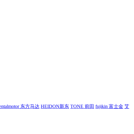
ientalmotor 东方马达
HEIDON新东
TONE 前田
fujikin 富士金
艾