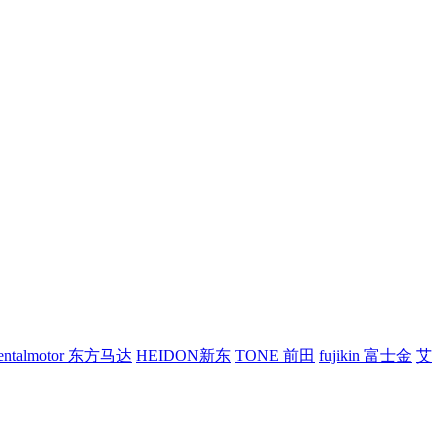
ientalmotor 东方马达
HEIDON新东
TONE 前田
fujikin 富士金
艾