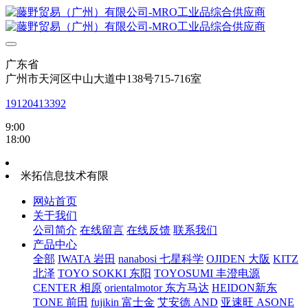
广东省
广州市天河区中山大道中138号715-716室
19120413392
9:00
18:00
米拓信息技术有限
网站首页
关于我们
公司简介
在线留言
在线反馈
联系我们
产品中心
全部
IWATA 岩田
nanabosi 七星科学
OJIDEN 大阪
KITZ
北泽
TOYO SOKKI 东阳
TOYOSUMI 丰澄电源
CENTER 相原
orientalmotor 东方马达
HEIDON新东
TONE 前田
fujikin 富士金
艾安德 AND
亚速旺 ASONE