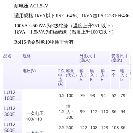
耐电压 AC1.5kV
适用规格 1kVA以下JIS C-6436、1kVA超JIS C-5310/6436
100VA～500VA为E级绝缘（温度上升75℃以下），
1kVA・1.5kVA为F级绝缘（温度上升100℃以下）
RoHS指令对象10物质非含有
品名
规格
外形尺寸
安装尺寸
(毫米)
(毫米)
电压(V)
2次
容量
输
输
输
一
输
电
(伏安)
入：
入：
入：
个
入：
流
A
B
H
b
(A)
LU12-
0.5
100
79
93
94
52
79
100E
输
LU12-
1.5
99
112
110
86
94
入：
一次电压
300E
300
100/110
LU12-
2.5
500
122
108
123
108
86
500E