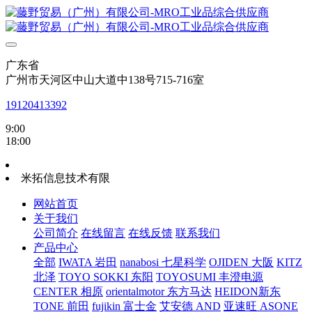
广东省
广州市天河区中山大道中138号715-716室
19120413392
9:00
18:00
米拓信息技术有限
网站首页
关于我们
公司简介
在线留言
在线反馈
联系我们
产品中心
全部
IWATA 岩田
nanabosi 七星科学
OJIDEN 大阪
KITZ
北泽
TOYO SOKKI 东阳
TOYOSUMI 丰澄电源
CENTER 相原
orientalmotor 东方马达
HEIDON新东
TONE 前田
fujikin 富士金
艾安德 AND
亚速旺 ASONE