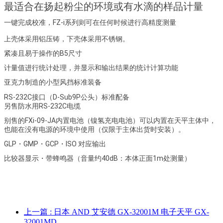
最适合在扬起粉尘的环境或有水滴的样品计量
一键完成校准，FZ-i系列则可在任何时候进行高精度测量
上壳体采用铝压铸，下壳体采用不锈钢。
紧凑且易于操作的B5尺寸
计量值进行统计处理，并显示和输出结果的统计计算功能
亚克力制造的小型风挡标准装备
RS-232C接口（D-Sub9P公头）标准配备
另售防水用RS-232C电缆
别售的FXi-09-JA内置电池（镍氢充电电池）可以内置在天平主体中，
也能在没有电源的环境中使用（仅限于主体出货时安装）。
GLP・GMP・GCP・ISO 对应输出
比较器显示・带蜂鸣器（音量约40dB：本体正面1m处测量）
上一篇
: 日本 AND 艾安德 GX-32001M 电子天平 GX-
32001MD