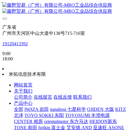
・
・
・
・
・
・
・
・
广东省
广州市天河区中山大道中138号715-716室
19120413392
9:00
18:00
米拓信息技术有限
网站首页
关于我们
公司简介
在线留言
在线反馈
联系我们
产品中心
全部
IWATA 岩田
nanabosi 七星科学
OJIDEN 大阪
KITZ
北泽
TOYO SOKKI 东阳
TOYOSUMI 丰澄电源
CENTER 相原
orientalmotor 东方马达
HEIDON新东
TONE 前田
fujikin 富士金
艾安德 AND
亚速旺 ASONE