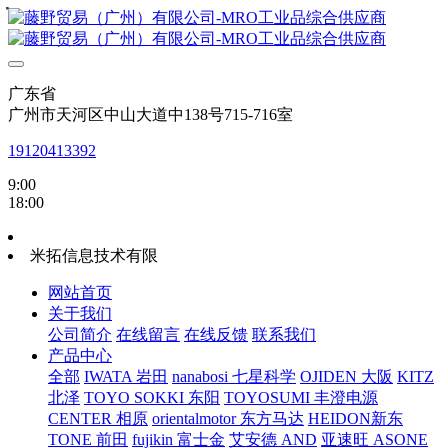
・
・
・
・
・
・
・
・
广东省
广州市天河区中山大道中138号715-716室
19120413392
9:00
18:00
米拓信息技术有限
网站首页
关于我们
公司简介
在线留言
在线反馈
联系我们
产品中心
全部
IWATA 岩田
nanabosi 七星科学
OJIDEN 大阪
KITZ
北泽
TOYO SOKKI 东阳
TOYOSUMI 丰澄电源
CENTER 相原
orientalmotor 东方马达
HEIDON新东
TONE 前田
fujikin 富士金
艾安德 AND
亚速旺 ASONE