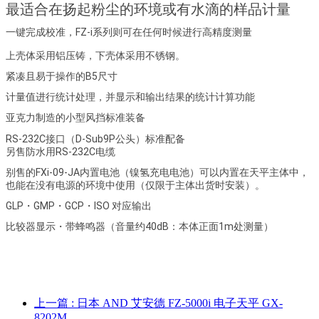
最适合在扬起粉尘的环境或有水滴的样品计量
一键完成校准，FZ-i系列则可在任何时候进行高精度测量
上壳体采用铝压铸，下壳体采用不锈钢。
紧凑且易于操作的B5尺寸
计量值进行统计处理，并显示和输出结果的统计计算功能
亚克力制造的小型风挡标准装备
RS-232C接口（D-Sub9P公头）标准配备
另售防水用RS-232C电缆
别售的FXi-09-JA内置电池（镍氢充电电池）可以内置在天平主体中，
也能在没有电源的环境中使用（仅限于主体出货时安装）。
GLP・GMP・GCP・ISO 对应输出
比较器显示・带蜂鸣器（音量约40dB：本体正面1m处测量）
上一篇
: 日本 AND 艾安德 FZ-5000i 电子天平 GX-
8202M