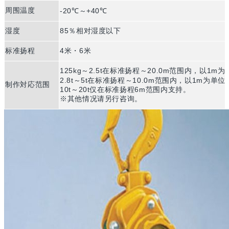
周围温度
-20℃～+40℃
湿度
85％相对湿度以下
标准扬程
4米・6米
125kg～2.5t在标准扬程～20.0m范围内，以1m
2.8t～5t在标准扬程～10.0m范围内，以1m为单位
制作対応范围
10t～20t仅在标准扬程6m范围内支持。
※其他情况请另行咨询。