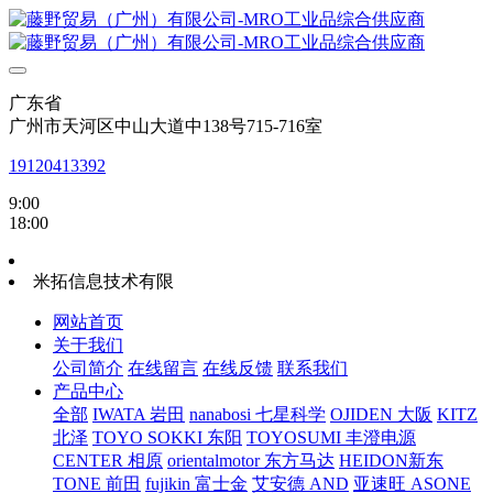
广东省
广州市天河区中山大道中138号715-716室
19120413392
9:00
18:00
米拓信息技术有限
网站首页
关于我们
公司简介
在线留言
在线反馈
联系我们
产品中心
全部
IWATA 岩田
nanabosi 七星科学
OJIDEN 大阪
KITZ
北泽
TOYO SOKKI 东阳
TOYOSUMI 丰澄电源
CENTER 相原
orientalmotor 东方马达
HEIDON新东
TONE 前田
fujikin 富士金
艾安德 AND
亚速旺 ASONE