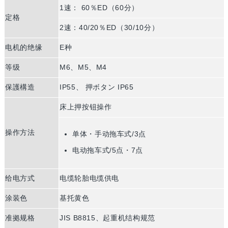
1速： 60％ED（60分）
定格
2速：40/20％ED（30/10分）
电机的绝缘
E种
等级
M6、M5、M4
保護構造
IP55、 押ボタン IP65
床上押按钮操作
操作方法
单体・手动拖车式/3点
电动拖车式/5点・7点
给电方式
电缆轮胎电缆供电
涂装色
基托黄色
准拠规格
JIS B8815、起重机结构规范